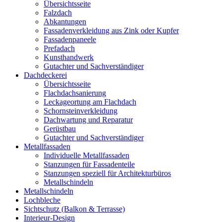
Übersichtsseite
Falzdach
Abkantungen
Fassadenverkleidung aus Zink oder Kupfer
Fassadenpaneele
Prefadach
Kunsthandwerk
Gutachter und Sachverständiger
Dachdeckerei
Übersichtsseite
Flachdachsanierung
Leckageortung am Flachdach
Schornsteinverkleidung
Dachwartung und Reparatur
Gerüstbau
Gutachter und Sachverständiger
Metallfassaden
Individuelle Metallfassaden
Stanzungen für Fassadenteile
Stanzungen speziell für Architekturbüros
Metallschindeln
Metallschindeln
Lochbleche
Sichtschutz (Balkon & Terrasse)
Interieur-Design