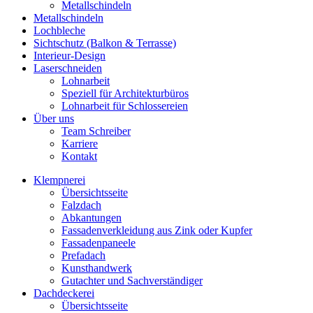
Metallschindeln
Metallschindeln
Lochbleche
Sichtschutz (Balkon & Terrasse)
Interieur-Design
Laserschneiden
Lohnarbeit
Speziell für Architekturbüros
Lohnarbeit für Schlossereien
Über uns
Team Schreiber
Karriere
Kontakt
Klempnerei
Übersichtsseite
Falzdach
Abkantungen
Fassadenverkleidung aus Zink oder Kupfer
Fassadenpaneele
Prefadach
Kunsthandwerk
Gutachter und Sachverständiger
Dachdeckerei
Übersichtsseite