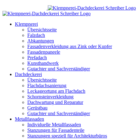
Zum
Inhalt
springen
Klempnerei
Übersichtsseite
Falzdach
Abkantungen
Fassadenverkleidung aus Zink oder Kupfer
Fassadenpaneele
Prefadach
Kunsthandwerk
Gutachter und Sachverständiger
Dachdeckerei
Übersichtsseite
Flachdachsanierung
Leckageortung am Flachdach
Schornsteinverkleidung
Dachwartung und Reparatur
Gerüstbau
Gutachter und Sachverständiger
Metallfassaden
Individuelle Metallfassaden
Stanzungen für Fassadenteile
Stanzungen speziell für Architekturbüros