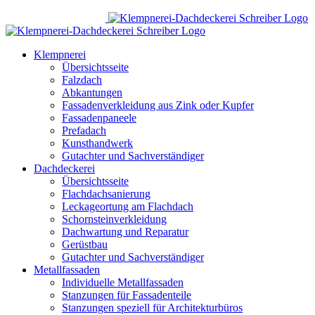
Zum
Inhalt
springen
Klempnerei
Übersichtsseite
Falzdach
Abkantungen
Fassadenverkleidung aus Zink oder Kupfer
Fassadenpaneele
Prefadach
Kunsthandwerk
Gutachter und Sachverständiger
Dachdeckerei
Übersichtsseite
Flachdachsanierung
Leckageortung am Flachdach
Schornsteinverkleidung
Dachwartung und Reparatur
Gerüstbau
Gutachter und Sachverständiger
Metallfassaden
Individuelle Metallfassaden
Stanzungen für Fassadenteile
Stanzungen speziell für Architekturbüros