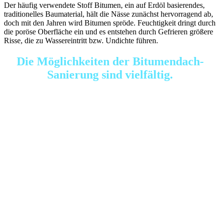
Der häufig verwendete Stoff Bitumen, ein auf Erdöl basierendes,
traditionelles Baumaterial, hält die Nässe zunächst hervorragend ab,
doch mit den Jahren wird Bitumen spröde. Feuchtigkeit dringt durch
die poröse Oberfläche ein und es entstehen durch Gefrieren größere
Risse, die zu Wassereintritt bzw. Undichte führen.
Die Möglichkeiten der Bitumendach-
Sanierung sind vielfältig.
Welche Sanierungsmethode wir Ihnen anbieten, wird von unserem
Dachdecker-Meisterbetrieb individuell empfohlen. So unterschiedlich
nämlich der Zustand des Daches ist, so unterschiedlich ist auch die
Form der Sanierung.
Bei einer leichten Beschädigung kann das Bitumendach auch mit dem
alten Dachaufbau repariert werden. Voraussetzungen ist unter anderem
eine intakte Dämmschicht, die nicht verrottet.
Ist das Flachdach erst einmal in einem sehr schlechten Zustand, so
muss meist der gesamte Dachaufbau erneuert werden. Diesem
wirtschaftlichen Schaden gilt es durch regelmäßige Wartung, Reparatur
& Sanierung vorzubeugen.
Sprechen Sie Ihren Dachdecker-Meisterbetrieb Schreiber aus Elmshor