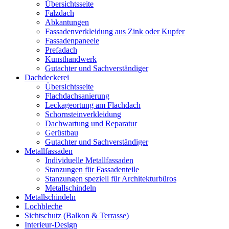
Übersichtsseite
Falzdach
Abkantungen
Fassadenverkleidung aus Zink oder Kupfer
Fassadenpaneele
Prefadach
Kunsthandwerk
Gutachter und Sachverständiger
Dachdeckerei
Übersichtsseite
Flachdachsanierung
Leckageortung am Flachdach
Schornsteinverkleidung
Dachwartung und Reparatur
Gerüstbau
Gutachter und Sachverständiger
Metallfassaden
Individuelle Metallfassaden
Stanzungen für Fassadenteile
Stanzungen speziell für Architekturbüros
Metallschindeln
Metallschindeln
Lochbleche
Sichtschutz (Balkon & Terrasse)
Interieur-Design