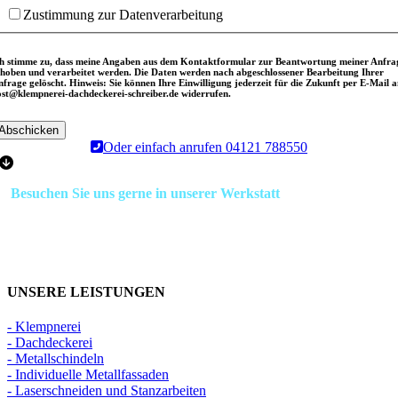
Zustimmung zur Datenverarbeitung
ch stimme zu, dass meine Angaben aus dem Kontaktformular zur Beantwortung meiner Anfra
rhoben und verarbeitet werden. Die Daten werden nach abgeschlossener Bearbeitung Ihrer
nfrage gelöscht.
Hinweis:
Sie können Ihre Einwilligung jederzeit für die Zukunft per E-Mail 
ost@klempnerei-dachdeckerei-schreiber.de widerrufen.
Abschicken
Oder einfach anrufen 04121 788550
Besuchen Sie uns gerne in unserer Werkstatt
und lernen Sie die
Firma Schreiber persönlich kennen.
Vor Ort können Sie sich aktuelle Werkstücke und Projekte ansehen.
Fragen Sie einfach einen Termin an, telefonisch oder über unser
Kontaktformular.
UNSERE LEISTUNGEN
- Klempnerei
- Dachdeckerei
- Metallschindeln
- Individuelle Metallfassaden
- Laserschneiden und Stanzarbeiten