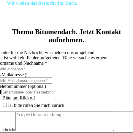
an!
Wir wollen das Beste für Ihr Dach.
Als Meisterbetrieb mit
jahrelanger Erfahrung sind wir auf dem Gebiet der Flachdachsanierung
zuhause. Wir beraten sie individuell und unverbindlich; in Hamburg,
Elmshorn und dem ganzen Norden.
Thema Bitumendach.
Jetzt Kontakt
aufnehmen.
anke für die Nachricht, wir melden uns umgehend.
a ist wohl ein Fehler aufgetreten. Bitte versuche es erneut.
orname und Nachname
*
-Mailadresse
*
elefonnummer (optional)
Bitte um Rückruf
Ja, bitte rufen Sie mich zurück.
achricht