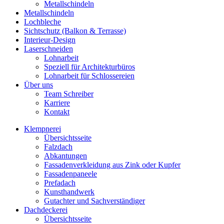
Metallschindeln
Metallschindeln
Lochbleche
Sichtschutz (Balkon & Terrasse)
Interieur-Design
Laserschneiden
Lohnarbeit
Speziell für Architekturbüros
Lohnarbeit für Schlossereien
Über uns
Team Schreiber
Karriere
Kontakt
Klempnerei
Übersichtsseite
Falzdach
Abkantungen
Fassadenverkleidung aus Zink oder Kupfer
Fassadenpaneele
Prefadach
Kunsthandwerk
Gutachter und Sachverständiger
Dachdeckerei
Übersichtsseite